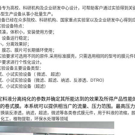
备专为高校、科研机构及企业研发中心设计，可帮助客户通过实验得到关
小型生产设备从事小批量生产。
备已经在众多院校、科研机构、国家重点实验室以及企业研发中心得到应
实验设备特点：
紧凑，体积小，安装使用方便；
，设备运行稳定；
小，分离效果好；
，膜芯、膜片可长期循环使用；
实验要求可选用不同的原件,采用标准膜壳，只需选用相同的型号的膜元件
户要求进行个性化设计。
实验设备主要设备类型：
、小试实验设备（ 微滤、 超滤）
试、小试实验设备（微滤、超滤、纳滤、反渗透、DTRO）
试、小试实验设备（超滤）
定料液分离纯化的参数并确定其所能达到的效果及所得产品性能
的卷式膜。本系统可以提供相当广的流量、压力范围。最高压力4
要换装反渗透，纳滤，超滤，微滤等各类卷式膜元件，用于料液的浓缩，
，化工，植物提取，环保水处理等领域