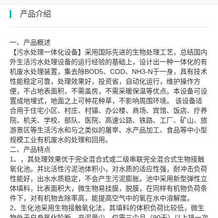
产品介绍
一、产品概述
【污水处理一体化设备】采用国际先进的生物处理工艺，总结国内
外生活污水处理设备的运行经验的基础上，设计出一种一体化的有
机废水处理装置，集去除BOD5、COD、NH3-N于一身，具有技术
性能稳定可靠，处理效果好，投资省，自动化运行，维护操作方
便，不占地表面积，不需盖房，不需采暖保温等优点。本设备可设
置成地埋式，地面之上可种花种草，不影响周围环境。 该设备适
合用于住宅小区、村庄、村镇、办公楼、商场、宾馆、饭店、疗养
院、机关、学校、部队、医院、高速公路、铁路、工厂、矿山、旅
游景区等生活污水和与之类似的屠宰、水产品加工、食品等中小型
规模工业有机废水的处理和回用。
二、产品特点
1、，其处理效果优于完全混合式或二级串联完全混合式生物接触
氧化池。并比活性污泥池体积小，对水质的适应性强，耐冲击负荷
性能好，出水水质稳定，不会产生污泥膨胀。池中采用新型弹性立
体填料，比表面积大，微生物易挂膜，脱膜，在同样有机物负荷条
件下，对有机物去除率高，能提高空气中的氧在水中溶解度。
2、生化池采用生物接触氧化法，其填料的体积负荷比较低，微生
物处于自身氧化阶断，产泥量少，仅需三个月（90天）以上排一次