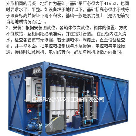
外形相同的混凝土地坪作为基础。基础承压必须大于4T/m2，也同
时要求水平、平整。如设备埋于地坪以下，基础标高必须小于或等
于设备标高并保证下雨不积水，基础一般是素混凝土（是否配筋视
当地地质情况而定）。
2、安装：根据安装图就位，各箱体依次就位，箱体的位置、方向
不能放错，互相间距必须准确，并连接好管道。 在设备内注入清
水，检查各管道有无渗漏，若无则箱体四周覆土，直至设备检查
孔，并平整地面。把电控箱控制线与水泵接通，电控箱与电源接
通，接线时注意风机、电机的转向，必须与风机所指方向相同。