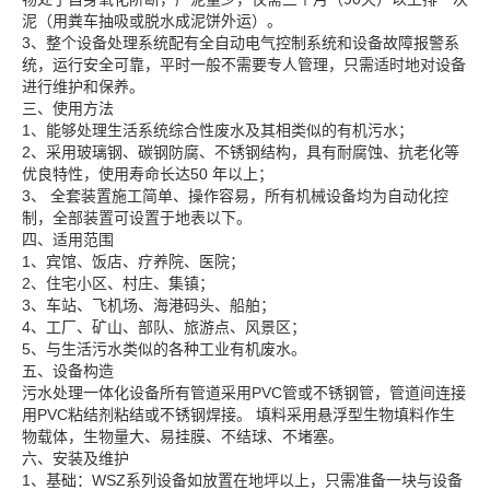
泥（用粪车抽吸或脱水成泥饼外运）。
3、整个设备处理系统配有全自动电气控制系统和设备故障报警系
统，运行安全可靠，平时一般不需要专人管理，只需适时地对设备
进行维护和保养。
三、使用方法
1、能够处理生活系统综合性废水及其相类似的有机污水；
2、采用玻璃钢、碳钢防腐、不锈钢结构，具有耐腐蚀、抗老化等
优良特性，使用寿命长达50 年以上；
3、 全套装置施工简单、操作容易，所有机械设备均为自动化控
制，全部装置可设置于地表以下。
四、适用范围
1、宾馆、饭店、疗养院、医院；
2、住宅小区、村庄、集镇；
3、车站、飞机场、海港码头、船舶；
4、工厂、矿山、部队、旅游点、风景区；
5、与生活污水类似的各种工业有机废水。
五、设备构造
污水处理一体化设备所有管道采用PVC管或不锈钢管，管道间连接
用PVC粘结剂粘结或不锈钢焊接。 填料采用悬浮型生物填料作生
物载体，生物量大、易挂膜、不结球、不堵塞。
六、安装及维护
1、基础：WSZ系列设备如放置在地坪以上，只需准备一块与设备