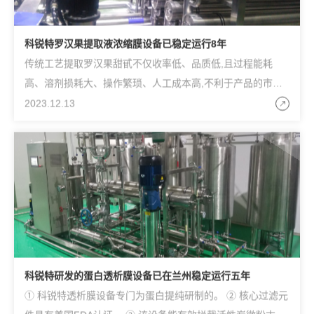
科锐特罗汉果提取液浓缩膜设备已稳定运行8年
传统工艺提取罗汉果甜甙不仅收率低、品质低,且过程能耗
高、溶剂损耗大、操作繁琐、人工成本高,不利于产品的市场
竞争。为解决这些问题,合肥科锐特环保工程有限公司将先进
2023.12.13
的膜分离技术引进罗汉果甜甙的提取,
科锐特研发的蛋白透析膜设备已在兰州稳定运行五年
① 科锐特透析膜设备专门为蛋白提纯研制的。 ② 核心过滤元