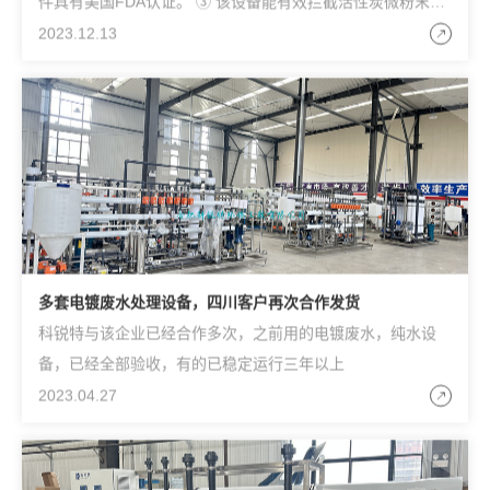
件具有美国FDA认证。 ③ 该设备能有效拦截活性炭微粉末，
提高产品白度。 ④ 该设备能有效拦截胶体物，提高产品的溶
2023.12.13
解性和溶解速度。 ⑤ 该设备能有效拦截油及没有酶解好的大
分子明胶，使产品的分子段范围变窄，提高产品的功能。 ⑥
该设备能有效提高产品的透明度。 ⑦ 该设备具有80℃杀菌，
并能有效拦截细菌、大肠杆菌等，提高产品的微生物指标。
多套电镀废水处理设备，四川客户再次合作发货
科锐特与该企业已经合作多次，之前用的电镀废水，纯水设
备，已经全部验收，有的已稳定运行三年以上
2023.04.27