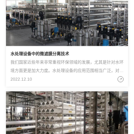
水处理设备中的微滤膜分离技术
我们国家近些年来非常重视环保领域的发展，尤其是针对水环
境方面更是加大力度。水处理设备的应用范围相当广泛，对于
现在先进的膜分离技术更是如此。微滤就是微孔过滤精度可
2022.12.10