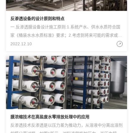
反渗透设备的设计原则和特点
一.反渗透膜设备设计施工原则:1.系统产水、供水水质符合国
家《桶装水水水质标准》要求；2.考虑到将来可能的需求或变
化，在系统设计上适当的前瞻；3.在设计上采用成
2022.12.10
膜浓缩技术在高盐废水零排放处理中的应用
反渗透技术反渗透是以压力差为推动力，从溶液中分离出溶剂