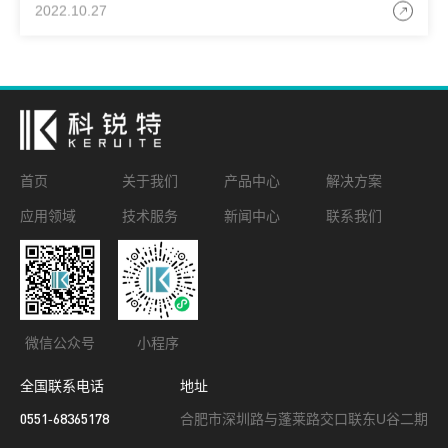
中添加新的成分，通过物理或化学反应后来获得所需要
2022.10.27
首页
关于我们
产品中心
解决方案
应用领域
技术服务
新闻中心
联系我们
微信公众号
小程序
全国联系电话
地址
0551-68365178
合肥市深圳路与蓬莱路交口联东U谷二期