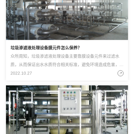
垃圾渗滤液处理设备膜元件怎么保养？
众所周知，垃圾渗滤液处理设备主要靠膜设备元件来过滤水
质，从而保证出水水质符合相关标准，避免环境造成危害，但
是膜元件在长时间使用后也需要定期保养，才能够保证设备的
2022.10.27