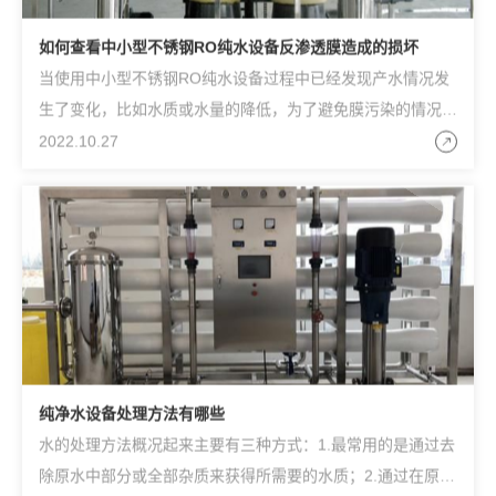
如何查看中小型不锈钢RO纯水设备反渗透膜造成的损坏
当使用中小型不锈钢RO纯水设备过程中已经发现产水情况发
生了变化，比如水质或水量的降低，为了避免膜污染的情况经
常的发生，我们要做的是定期更换滤芯滤料，经常检测软化
2022.10.27
纯净水设备处理方法有哪些
水的处理方法概况起来主要有三种方式：1.最常用的是通过去
除原水中部分或全部杂质来获得所需要的水质；2.通过在原水