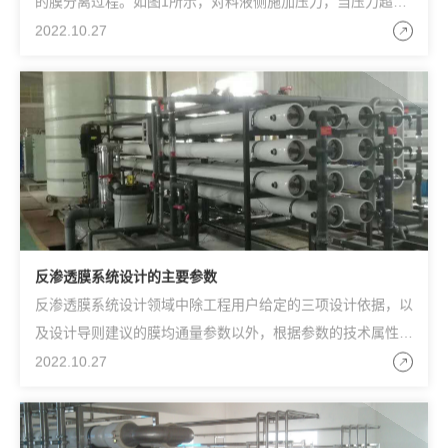
的膜分离过程。如图1所示，对料液侧施加压力，当压力超过
膜两侧的渗透压差时，溶剂会逆着自然渗透的方向反向渗透
2022.10.27
反渗透膜系统设计的主要参数
反渗透膜系统设计领域中除工程用户给定的三项设计依据，以
及设计导则建议的膜均通量参数以外，根据参数的技术属性，
膜系统中的其余设计参数可以分为膜设备参数与系统参数两
2022.10.27